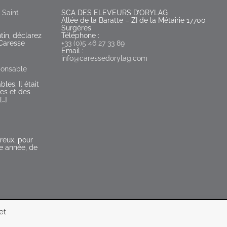
 Saint
SCA DES ELEVEURS D’ORYLAG
Allée de la Baratte – ZI de la Métairie 17700
Surgères
tin, déclarez
Téléphone :
Caresse
+33 (0)5 46 27 33 89
Email :
info@caressedorylag.com
ponsable
es. Il était
es et des
[…]
eux, pour
le année, de
et