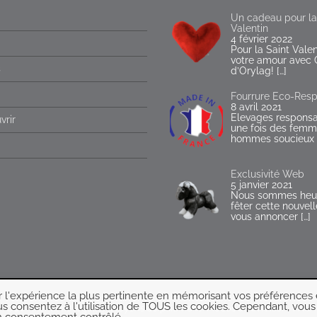
Un cadeau pour la
Valentin
4 février 2022
Pour la Saint Valen
votre amour avec 
s
d’Orylag!
[…]
Fourrure Eco-Res
8 avril 2021
Elevages responsabl
vrir
une fois des femm
hommes soucieux
Exclusivité Web
5 janvier 2021
Nous sommes heur
fêter cette nouvel
vous annoncer
[…]
ir l'expérience la plus pertinente en mémorisant vos préférences 
Caresse d'Orylag - Tous droits réservés © 2020 |Agence DOKiMEDIA®
ous consentez à l'utilisation de TOUS les cookies. Cependant, vous
CGV
-
Mentions légales
-
Moyens de paiement
-
Modes de livraison
-
FAQ
un consentement contrôlé.