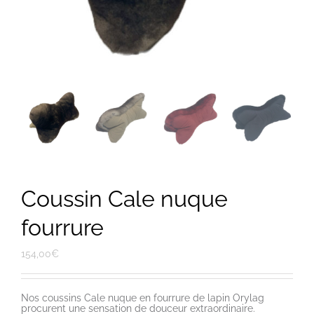
Coussin Cale nuque
fourrure
154,00
€
Nos coussins Cale nuque en fourrure de lapin Orylag
procurent une sensation de douceur extraordinaire.