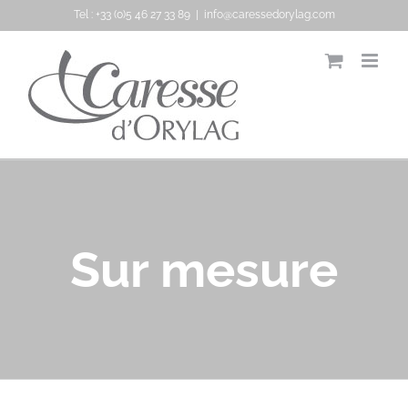
Passer
Tel :
+33 (0)5 46 27 33 89
|
info@caressedorylag.com
au
contenu
Sur mesure