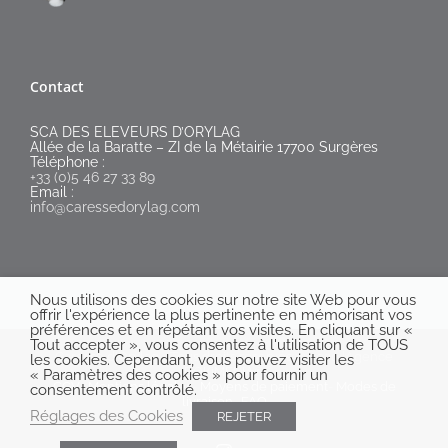
Contact
SCA DES ELEVEURS D’ORYLAG
Allée de la Baratte – ZI de la Métairie 17700 Surgères
Téléphone :
+33 (0)5 46 27 33 89
Email :
info@caressedorylag.com
Nous utilisons des cookies sur notre site Web pour vous
offrir l'expérience la plus pertinente en mémorisant vos
préférences et en répétant vos visites. En cliquant sur «
Tout accepter », vous consentez à l'utilisation de TOUS
Caresse d'Orylag - Tous droits réservés © 2020 |Agence
les cookies. Cependant, vous pouvez visiter les
DOKiMEDIA®
« Paramètres des cookies » pour fournir un
CGV
-
Mentions légales
-
Moyens de paiement
-
Modes de
consentement contrôlé.
livraison
-
FAQ
Réglages des Cookies
REJETER