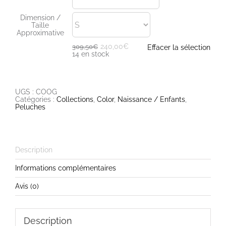
Dimension /
Taille
Approximative
240,00
€
309,50
€
Effacer la sélection
Le
Le
14 en stock
prix
prix
initial
actuel
était :
est :
309,50€.
240,00€.
UGS :
COOG
Catégories :
Collections
,
Color
,
Naissance / Enfants
,
Peluches
Description
Informations complémentaires
Avis (0)
Description