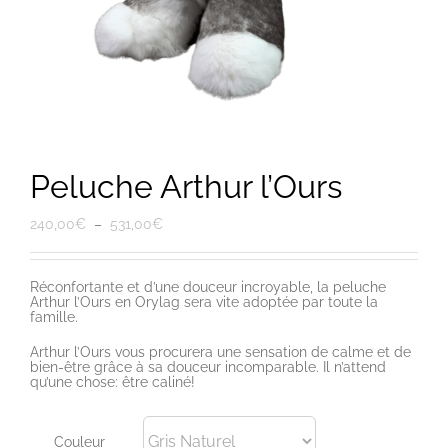
Peluche Arthur l’Ours
Plage
240,00
€
–
531,00
€
de
prix :
240,00€
à
Réconfortante et d’une douceur incroyable, la peluche
531,00€
Arthur l’Ours en Orylag sera vite adoptée par toute la
famille.
Arthur l’Ours vous procurera une sensation de calme et de
bien-être grâce à sa douceur incomparable. Il n’attend
qu’une chose: être caliné!
Couleur