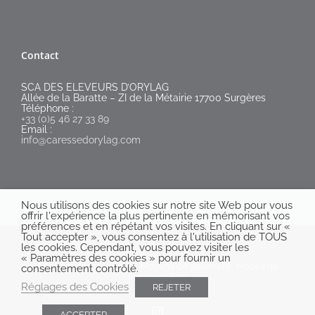
Contact
SCA DES ELEVEURS D’ORYLAG
Allée de la Baratte – ZI de la Métairie 17700 Surgères
Téléphone :
+33 (0)5 46 27 33 89
Email :
info@caressedorylag.com
Nous utilisons des cookies sur notre site Web pour vous
offrir l'expérience la plus pertinente en mémorisant vos
préférences et en répétant vos visites. En cliquant sur «
Tout accepter », vous consentez à l'utilisation de TOUS
Caresse d'Orylag - Tous droits réservés © 2020 |Agence
les cookies. Cependant, vous pouvez visiter les
DOKiMEDIA®
« Paramètres des cookies » pour fournir un
CGV
-
Mentions légales
-
Moyens de paiement
-
Modes de
consentement contrôlé.
livraison
-
FAQ
Réglages des Cookies
REJETER
Instagram
ACCEPTER