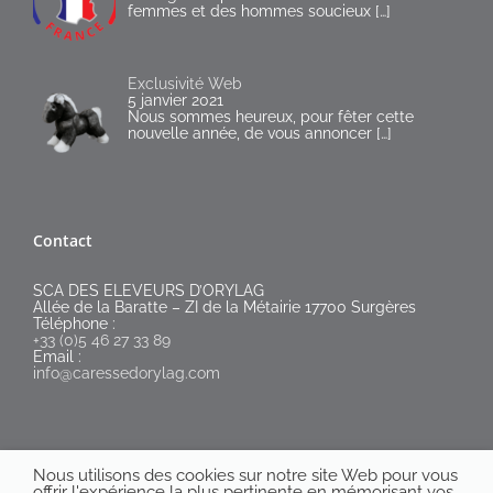
femmes et des hommes soucieux
[…]
Exclusivité Web
5 janvier 2021
Nous sommes heureux, pour fêter cette
nouvelle année, de vous annoncer
[…]
Contact
SCA DES ELEVEURS D’ORYLAG
Allée de la Baratte – ZI de la Métairie 17700 Surgères
Téléphone :
+33 (0)5 46 27 33 89
Email :
info@caressedorylag.com
Nous utilisons des cookies sur notre site Web pour vous
offrir l'expérience la plus pertinente en mémorisant vos